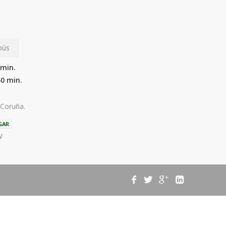
bús
 min.
50 min.
 Coruña.
GAR
W