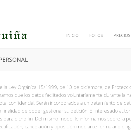
lica su consentimiento.
INICIO
FOTOS
PRECIOS
 PERSONAL
5 de la Ley Orgánica 15/1999, de 13 de diciembre, de Protecc
mamos que los datos facilitados voluntariamente durante la na
otal confidencial. Serán incorporados a un tratamiento de da
ca finalidad de poder gestionar su petición. El interesado auto
os para dicho fin. Del mismo modo, le informamos sobre la posi
tificación, cancelación y oposición mediante formulario dirig