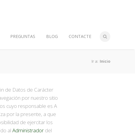
PREGUNTAS
BLOG
CONTACTE
Ir a:
Inicio
ión de Datos de Carácter
vegación por nuestro sitio
tos cuyo responsable es A
riza por la presente, a que
bilidad de ejercitar los
ido al
Administrador
del